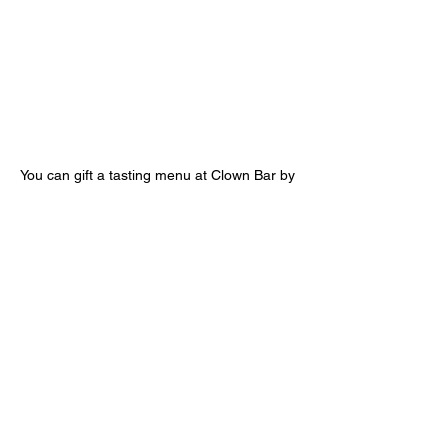
You can gift a tasting menu at Clown Bar by
clicking on the following link:
http://www.clown-bar-paris.fr/offrir-un-
moment-au-clown-bar/
Please note the name of the gift recipient
when filling out the gift card form; this will
allow us to retrieve the gift card more easily.
Previous
Next