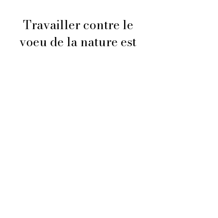
Travailler contre le
voeu de la nature est
peine perdue.
Senèque
Durable et
engagé
Avec nos fournisseurs, nous
travaillons main dans la
main pour respecter la
nature et les hommes.