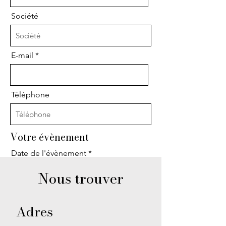
Société
E-mail
Téléphone
Votre évènement
r
Date de l'évènement
*
e
q
Nous trouver
u
i
Nombre de personnes
r
e
Adres
d